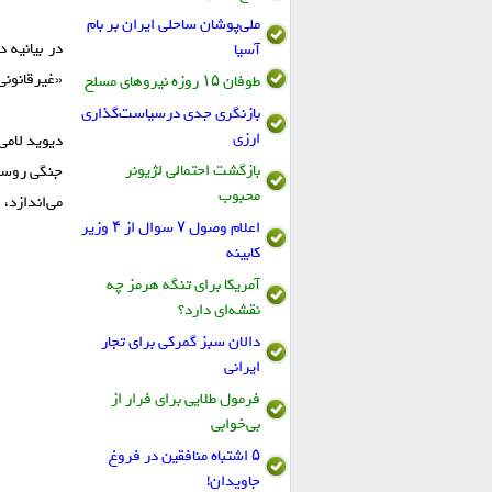
ملی‌پوشان ساحلی ایران بر بام
در بیانیه 
آسیا
«غیرقانون
طوفان ۱۵ روزه نیروهای مسلح
بازنگری جدی درسیاست‌گذاری
ارزی
دیوید لامی
بازگشت احتمالی لژیونر
جنگی روسیه
محبوب
می‌اندازد،
اعلام وصول ۷ سوال از ۴ وزیر
کابینه
آمریکا برای تنگه هرمز چه
نقشه‌ای دارد؟
دالان سبز گمرکی برای تجار
ایرانی
فرمول طلایی برای فرار از
بی‌خوابی
۵ اشتباه منافقین در فروغ
جاویدان!