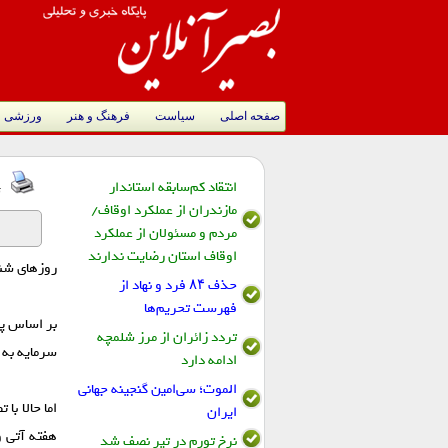
صفحه اصلی
سیاست
فرهنگ و هنر
ورزشی
انتقاد کم‌سابقه استاندار
ت
مازندران از عملکرد اوقاف/
مردم و مسئولان از عملکرد
اوقاف استان رضایت ندارند
روز‌های شنبه، یکشنبه و دوشنبه
حذف ۸۴ فرد و نهاد از
فهرست تحریم‌ها
بر اساس پی
تردد زائران از مرز شلمچه
سرمایه به شکل عا
ادامه دارد
الموت؛ سی‌امین گنجینه جهانی
اما حالا ب
ایران
هفته آتی و
نرخ تورم در تیر نصف شد