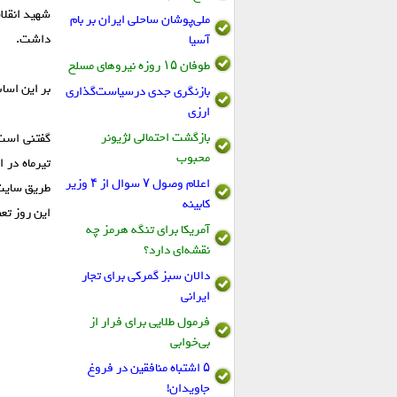
ملی‌پوشان ساحلی ایران بر بام
داشت.
آسیا
طوفان ۱۵ روزه نیروهای مسلح
بر این اسا
بازنگری جدی درسیاست‌گذاری
ارزی
بازگشت احتمالی لژیونر
محبوب
تیرماه در 
اعلام وصول ۷ سوال از ۴ وزیر
طریق سایت 
کابینه
این روز تع
آمریکا برای تنگه هرمز چه
نقشه‌ای دارد؟
دالان سبز گمرکی برای تجار
ایرانی
فرمول طلایی برای فرار از
بی‌خوابی
۵ اشتباه منافقین در فروغ
جاویدان!