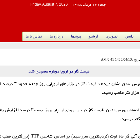
جمعه 16 مرداد 1405
-
Friday, August 7, 2026
دانش
تصویری
آرشیو
پیوندها
درباره ما
تماس با ما
اریخ :1405/04/13 8:41 AM
قیمت گاز در اروپا دوباره صعودی شد
 هزار متر مکعب رسید.
کعب رسید.
قرارداد‌های آتی گاز ماه اوت (نزدیکترین سررسید