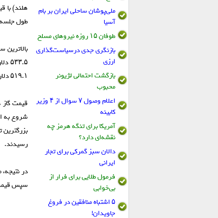
ملی‌پوشان ساحلی ایران بر بام
طول جلسه ۵۱۹.۱ دلار بود
آسیا
طوفان ۱۵ روزه نیروهای مسلح
بازنگری جدی درسیاست‌گذاری
ارزی
بازگشت احتمالی لژیونر
۵۱۹.۱ دلار برای هر هزار متر مکعب بود، محاسبه شده است.
محبوب
اعلام وصول ۷ سوال از ۴ وزیر
قیمت گاز د
کابینه
آمریکا برای تنگه هرمز چه
نقشه‌ای دارد؟
رسیدند.
دالان سبز گمرکی برای تجار
ایرانی
فرمول طلایی برای فرار از
سپس قیمت‌ها در ما
بی‌خوابی
۵ اشتباه منافقین در فروغ
جاویدان!