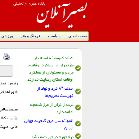
صفحه اصلی
سیاست
فرهنگ و هنر
ورزشی
انتقاد کم‌سابقه استاندار
ت
مازندران از عملکرد اوقاف/
مردم و مسئولان از عملکرد
اوقاف استان رضایت ندارند
رئیس هیئت 
حذف ۸۴ فرد و نهاد از
شورا‌ها خبر
فهرست تحریم‌ها
تردد زائران از مرز شلمچه
محمدصالح ج
ادامه دارد
وزارت کشور
الموت؛ سی‌امین گنجینه جهانی
عالی امنیت 
ایران
نرخ تورم در تیر نصف شد