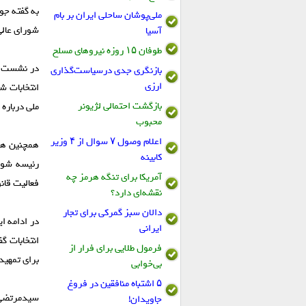
به گفته جو
ملی‌پوشان ساحلی ایران بر بام
شورای عالی
آسیا
طوفان ۱۵ روزه نیروهای مسلح
در نشست ام
بازنگری جدی درسیاست‌گذاری
ارزی
انتخابات ش
بازگشت احتمالی لژیونر
ملی درباره 
محبوب
اعلام وصول ۷ سوال از ۴ وزیر
همچنین هیئ
کابینه
رئیسه شورا
آمریکا برای تنگه هرمز چه
فعالیت قان
نقشه‌ای دارد؟
دالان سبز گمرکی برای تجار
در ادامه ا
ایرانی
انتخابات گ
فرمول طلایی برای فرار از
برای تمهید
بی‌خوابی
۵ اشتباه منافقین در فروغ
سیدمرتضی 
جاویدان!