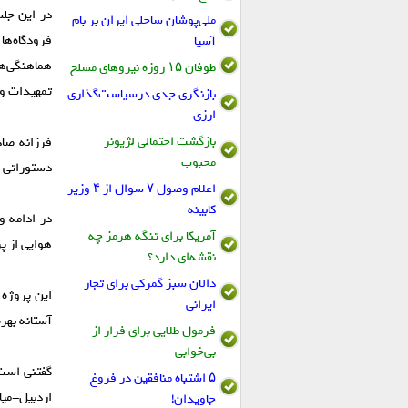
در این جل
ملی‌پوشان ساحلی ایران بر بام
فرودگاه‌ها
آسیا
هماهنگی‌ها
طوفان ۱۵ روزه نیروهای مسلح
تمهیدات وی
بازنگری جدی درسیاست‌گذاری
ارزی
بازگشت احتمالی لژیونر
‎فرزانه ص
محبوب
دستوراتی ر
اعلام وصول ۷ سوال از ۴ وزیر
کابینه
‎در ادامه 
آمریکا برای تنگه هرمز چه
هوایی از پر
نقشه‌ای دارد؟
دالان سبز گمرکی برای تجار
‎این پروژه
ایرانی
آستانه بهره
فرمول طلایی برای فرار از
بی‌خوابی
‎گفتنی است،
۵ اشتباه منافقین در فروغ
اردبیل-میا
جاویدان!