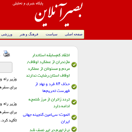
صفحه اصلی
سیاست
فرهنگ و هنر
ورزشی
انتقاد کم‌سابقه استاندار
ت
مازندران از عملکرد اوقاف/
مردم و مسئولان از عملکرد
اوقاف استان رضایت ندارند
وزیر راه و
حذف ۸۴ فرد و نهاد از
برای سفر‌ه
فهرست تحریم‌ها
تردد زائران از مرز شلمچه
وزیر راه و
ادامه دارد
برای سفر‌ه
الموت؛ سی‌امین گنجینه جهانی
تأکید کرد.
ایران
نرخ تورم در تیر نصف شد